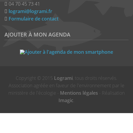
04 70 45 73 41
logrami@logrami.fr
Formulaire de contact
AJOUTER À MON AGENDA
Copyright © 2015
Logrami
, tous droits réservés.
Association agréée en faveur de l'environnement par le
ministère de l'écologie -
Mentions légales
- Réalisation
Imagic
.